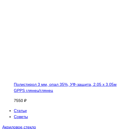
Полистирол 3 мм, опал 35%, УФ-защита, 2.05 х 3.05м
GPPS глянец/глянец
7550 ₽
Статьи
Советы
Акриловое стекло