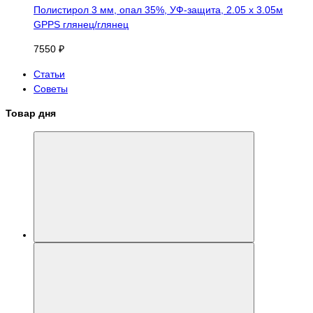
Полистирол 3 мм, опал 35%, УФ-защита, 2.05 х 3.05м
GPPS глянец/глянец
7550 ₽
Статьи
Советы
Товар дня