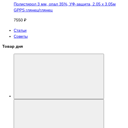
Полистирол 3 мм, опал 35%, УФ-защита, 2.05 х 3.05м
GPPS глянец/глянец
7550 ₽
Статьи
Советы
Товар дня