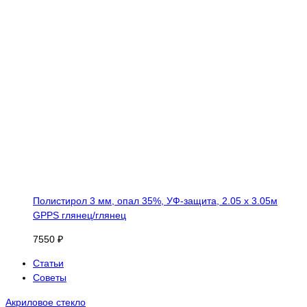
Полистирол 3 мм, опал 35%, УФ-защита, 2.05 х 3.05м
GPPS глянец/глянец
7550 ₽
Статьи
Советы
Акриловое стекло