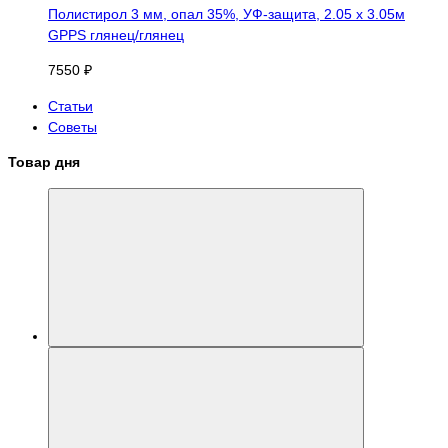
Полистирол 3 мм, опал 35%, УФ-защита, 2.05 х 3.05м
GPPS глянец/глянец
7550 ₽
Статьи
Советы
Товар дня