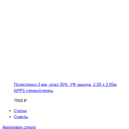
Полистирол 3 мм, опал 35%, УФ-защита, 2.05 х 3.05м
GPPS глянец/глянец
7550 ₽
Статьи
Советы
Акриловое стекло