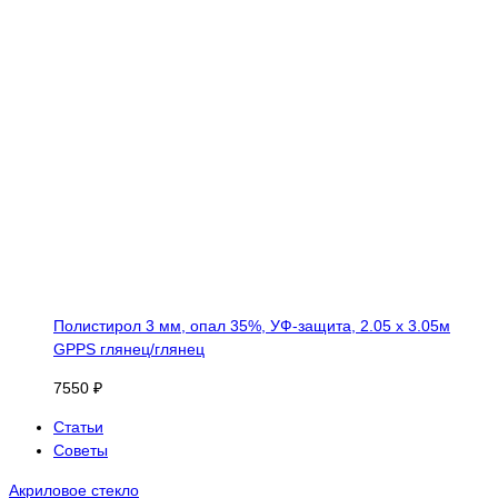
Полистирол 3 мм, опал 35%, УФ-защита, 2.05 х 3.05м
GPPS глянец/глянец
7550 ₽
Статьи
Советы
Акриловое стекло