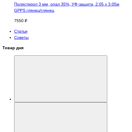
Полистирол 3 мм, опал 35%, УФ-защита, 2.05 х 3.05м
GPPS глянец/глянец
7550 ₽
Статьи
Советы
Товар дня