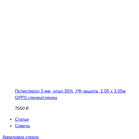
Полистирол 3 мм, опал 35%, УФ-защита, 2.05 х 3.05м
GPPS глянец/глянец
7550 ₽
Статьи
Советы
Акриловое стекло