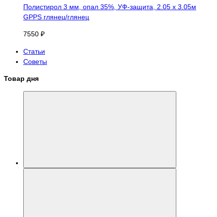
Полистирол 3 мм, опал 35%, УФ-защита, 2.05 х 3.05м
GPPS глянец/глянец
7550 ₽
Статьи
Советы
Товар дня