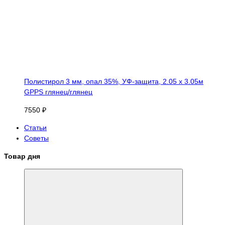
Полистирол 3 мм, опал 35%, УФ-защита, 2.05 х 3.05м
GPPS глянец/глянец
7550 ₽
Статьи
Советы
Товар дня