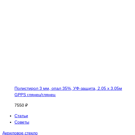
Полистирол 3 мм, опал 35%, УФ-защита, 2.05 х 3.05м
GPPS глянец/глянец
7550 ₽
Статьи
Советы
Акриловое стекло