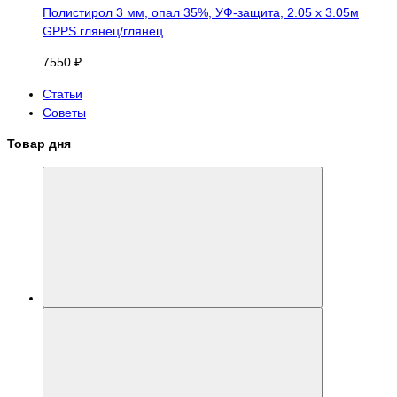
Полистирол 3 мм, опал 35%, УФ-защита, 2.05 х 3.05м
GPPS глянец/глянец
7550 ₽
Статьи
Советы
Товар дня